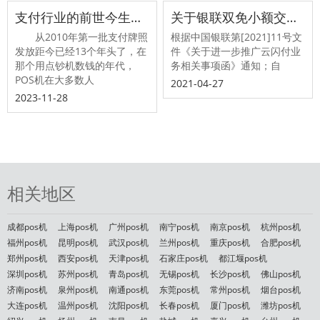
支付行业的前世今生，做POS机赚钱吗？POS机行业还能不能做？
关于银联双免小额交易0.38费率取消调整的公告
从2010年第一批支付牌照
根据中国银联第[2021]11号文
发放距今已经13个年头了，在
件《关于进一步推广云闪付业
那个用点钞机数钱的年代，
务相关事项函》通知；自
POS机在大多数人
2021-04-27
2023-11-28
相关地区
成都pos机
上海pos机
广州pos机
南宁pos机
南京pos机
杭州pos机
福州pos机
昆明pos机
武汉pos机
兰州pos机
重庆pos机
合肥pos机
郑州pos机
西安pos机
天津pos机
石家庄pos机
都江堰pos机
深圳pos机
苏州pos机
青岛pos机
无锡pos机
长沙pos机
佛山pos机
济南pos机
泉州pos机
南通pos机
东莞pos机
常州pos机
烟台pos机
大连pos机
温州pos机
沈阳pos机
长春pos机
厦门pos机
潍坊pos机