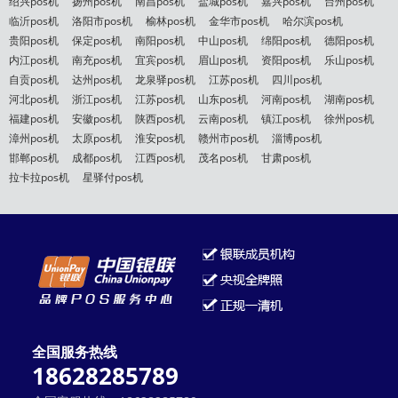
绍兴pos机
扬州pos机
南昌pos机
盐城pos机
嘉兴pos机
台州pos机
临沂pos机
洛阳市pos机
榆林pos机
金华市pos机
哈尔滨pos机
贵阳pos机
保定pos机
南阳pos机
中山pos机
绵阳pos机
德阳pos机
内江pos机
南充pos机
宜宾pos机
眉山pos机
资阳pos机
乐山pos机
自贡pos机
达州pos机
龙泉驿pos机
江苏pos机
四川pos机
河北pos机
浙江pos机
江苏pos机
山东pos机
河南pos机
湖南pos机
福建pos机
安徽pos机
陕西pos机
云南pos机
镇江pos机
徐州pos机
漳州pos机
太原pos机
淮安pos机
赣州市pos机
淄博pos机
邯郸pos机
成都pos机
江西pos机
茂名pos机
甘肃pos机
拉卡拉pos机
星驿付pos机
全国服务热线
18628285789