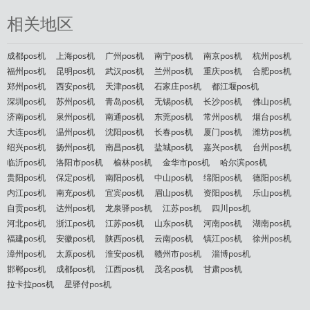
相关地区
成都pos机
上海pos机
广州pos机
南宁pos机
南京pos机
杭州pos机
福州pos机
昆明pos机
武汉pos机
兰州pos机
重庆pos机
合肥pos机
郑州pos机
西安pos机
天津pos机
石家庄pos机
都江堰pos机
深圳pos机
苏州pos机
青岛pos机
无锡pos机
长沙pos机
佛山pos机
济南pos机
泉州pos机
南通pos机
东莞pos机
常州pos机
烟台pos机
大连pos机
温州pos机
沈阳pos机
长春pos机
厦门pos机
潍坊pos机
绍兴pos机
扬州pos机
南昌pos机
盐城pos机
嘉兴pos机
台州pos机
临沂pos机
洛阳市pos机
榆林pos机
金华市pos机
哈尔滨pos机
贵阳pos机
保定pos机
南阳pos机
中山pos机
绵阳pos机
德阳pos机
内江pos机
南充pos机
宜宾pos机
眉山pos机
资阳pos机
乐山pos机
自贡pos机
达州pos机
龙泉驿pos机
江苏pos机
四川pos机
河北pos机
浙江pos机
江苏pos机
山东pos机
河南pos机
湖南pos机
福建pos机
安徽pos机
陕西pos机
云南pos机
镇江pos机
徐州pos机
漳州pos机
太原pos机
淮安pos机
赣州市pos机
淄博pos机
邯郸pos机
成都pos机
江西pos机
茂名pos机
甘肃pos机
拉卡拉pos机
星驿付pos机