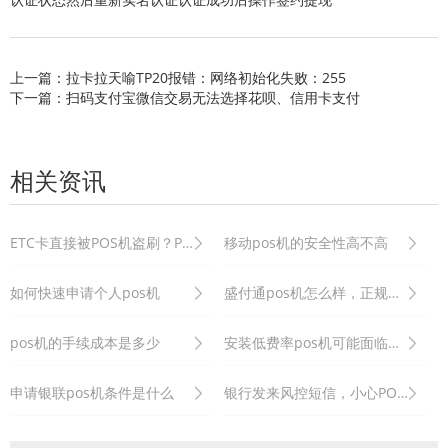
上一篇：拉卡拉天喻TP20报错：网络初始化失败：255
下一篇：扫码支付宝微信交易无法选择花呗、信用卡支付
相关资讯
ETC卡直接被POS机盗刷？POS机安全性存疑？
移动pos机的安全性高不高
如何快速申请个人pos机
盛付通pos机怎么样，正规吗？
pos机的手续成本是多少
安装低费率pos机可能面临哪些风险
申请银联pos机条件是什么
银行发来风控短信，小心POS机到账卡被冻结