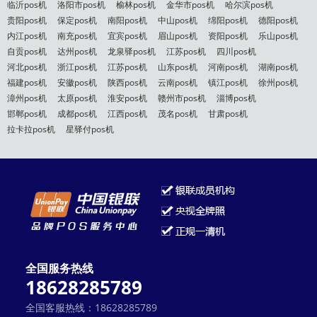
临沂pos机
洛阳市pos机
榆林pos机
金华市pos机
哈尔滨pos机
贵阳pos机
保定pos机
南阳pos机
中山pos机
绵阳pos机
德阳pos机
内江pos机
南充pos机
宜宾pos机
眉山pos机
资阳pos机
乐山pos机
自贡pos机
达州pos机
龙泉驿pos机
江苏pos机
四川pos机
河北pos机
浙江pos机
江苏pos机
山东pos机
河南pos机
湖南pos机
福建pos机
安徽pos机
陕西pos机
云南pos机
镇江pos机
徐州pos机
漳州pos机
太原pos机
淮安pos机
赣州市pos机
淄博pos机
邯郸pos机
成都pos机
江西pos机
茂名pos机
甘肃pos机
拉卡拉pos机
星驿付pos机
全国服务热线
18628285789
全国客服热线：18628285789