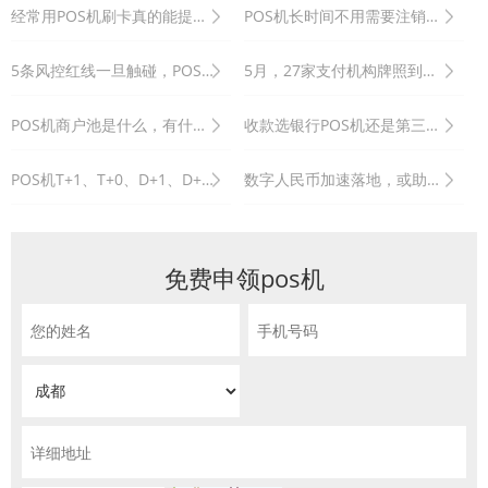
经常用POS机刷卡真的能提额吗？
POS机长时间不用需要注销吗？不注销有没有什么影响？
5条风控红线一旦触碰，POS机刷卡资金将被冻结。
5月，27家支付机构牌照到期，24家成功续展。
POS机商户池是什么，有什么用？
收款选银行POS机还是第三方支付POS机？
POS机T+1、T+0、D+1、D+0和秒到的区别
数字人民币加速落地，或助各国避开美元“陷阱”！
免费申领pos机